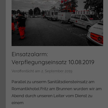
Einsatzalarm:
Verpflegungseinsatz 10.08.2019
Veröffentlicht am
2. September 2019
v
o
Parallel zu unserm Sanitätsdiensteinsatz am
n
Romantikhotel Fritz am Brunnen wurden wir am
A
Abend durch unseren Leiter vom Dienst zu
d
einem
m