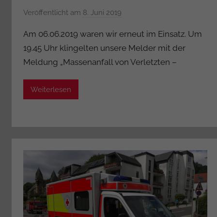
Veröffentlicht am
8. Juni 2019
v
o
Am 06.06.2019 waren wir erneut im Einsatz. Um
n
19.45 Uhr klingelten unsere Melder mit der
A
Meldung „Massenanfall von Verletzten –
d
m
i
Weiterlesen
n
i
s
t
r
a
t
o
r