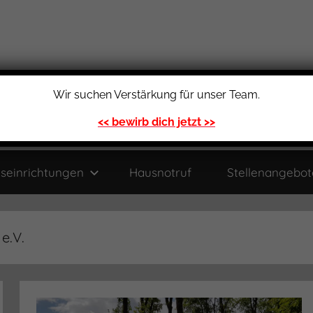
Wir suchen Verstärkung für unser Team.
m e.V.
<< bewirb dich jetzt >>
seinrichtungen
Hausnotruf
Stellenangebot
e.V.