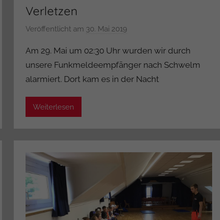
Verletzen
Veröffentlicht am
30. Mai 2019
v
o
Am 29. Mai um 02:30 Uhr wurden wir durch
n
unsere Funkmeldeempfänger nach Schwelm
A
alarmiert. Dort kam es in der Nacht
d
m
i
Weiterlesen
n
i
s
t
r
a
t
o