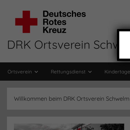
Zum
Inhalt
springen
DRK Ortsverein Schwel
Ortsverein
Rettungsdienst
Kindertage
Willkommen beim DRK Ortsverein Schwelm 