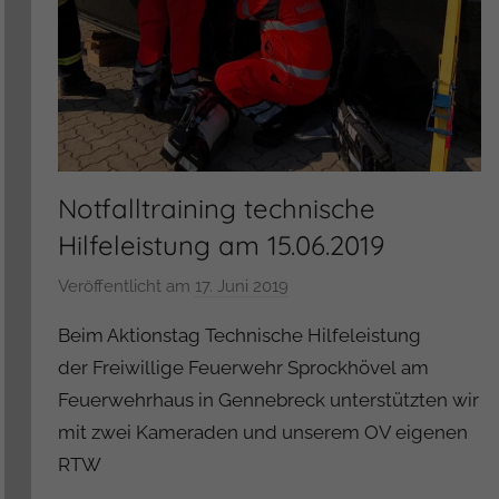
Notfalltraining technische
Hilfeleistung am 15.06.2019
Veröffentlicht am
17. Juni 2019
v
o
Beim Aktionstag Technische Hilfeleistung
n
der Freiwillige Feuerwehr Sprockhövel am
A
Feuerwehrhaus in Gennebreck unterstützten wir
d
mit zwei Kameraden und unserem OV eigenen
m
i
RTW
n