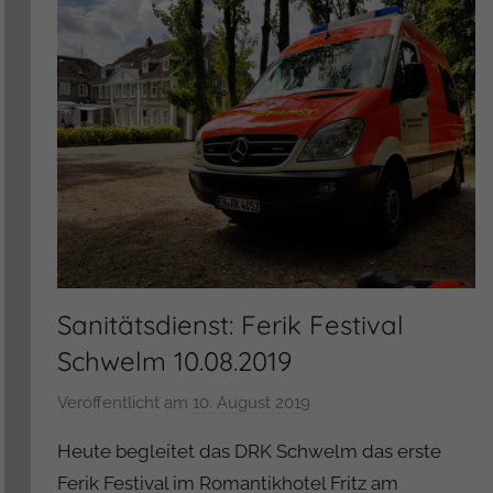
Sanitätsdienst: Ferik Festival
Schwelm 10.08.2019
Veröffentlicht am
10. August 2019
v
o
Heute begleitet das DRK Schwelm das erste
n
Ferik Festival im Romantikhotel Fritz am
A