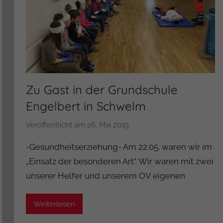
r
Zu Gast in der Grundschule
Engelbert in Schwelm
Veröffentlicht am
26. Mai 2019
v
o
-Gesundheitserziehung- Am 22.05. waren wir im
n
„Einsatz der besonderen Art“. Wir waren mit zwei
A
unserer Helfer und unserem OV eigenen
d
m
i
Weiterlesen
n