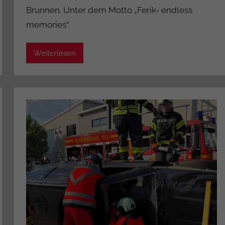
Brunnen. Unter dem Motto „Ferik- endless
d
memories“
m
i
n
Weiterlesen
i
s
t
r
a
t
o
r