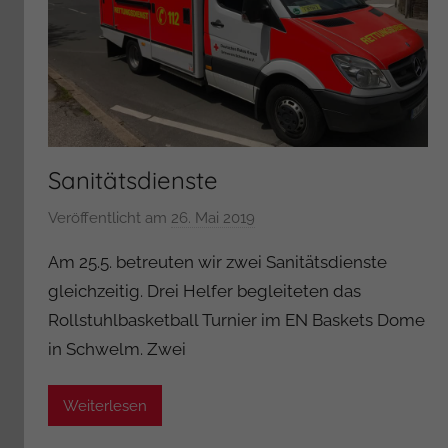
Sanitätsdienste
Veröffentlicht am
26. Mai 2019
v
o
Am 25.5. betreuten wir zwei Sanitätsdienste
n
gleichzeitig. Drei Helfer begleiteten das
A
Rollstuhlbasketball Turnier im EN Baskets Dome
d
in Schwelm. Zwei
m
i
n
Weiterlesen
i