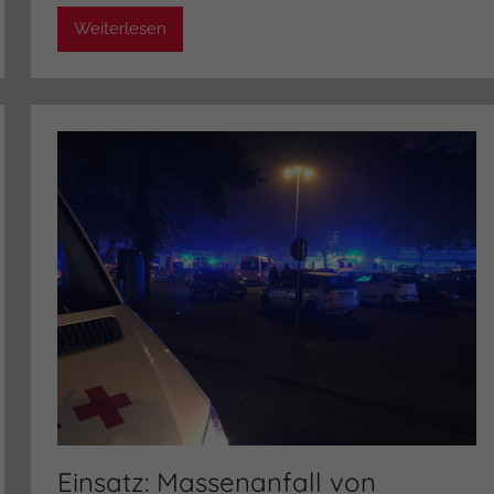
i
Weiterlesen
s
t
r
a
t
o
r
Einsatz: Massenanfall von