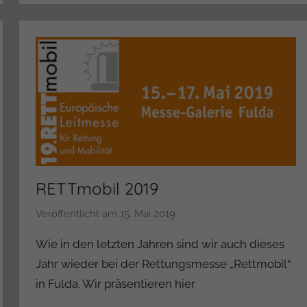
i
s
t
r
a
t
o
r
RETTmobil 2019
Veröffentlicht am
15. Mai 2019
v
o
Wie in den letzten Jahren sind wir auch dieses
n
Jahr wieder bei der Rettungsmesse „Rettmobil“
A
in Fulda. Wir präsentieren hier
d
m