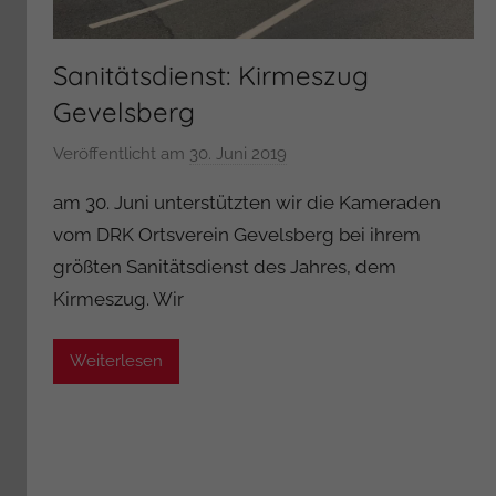
Sanitätsdienst: Kirmeszug
Gevelsberg
Veröffentlicht am
30. Juni 2019
v
o
am 30. Juni unterstützten wir die Kameraden
n
vom DRK Ortsverein Gevelsberg bei ihrem
A
größten Sanitätsdienst des Jahres, dem
d
Kirmeszug. Wir
m
i
n
Weiterlesen
i
s
t
r