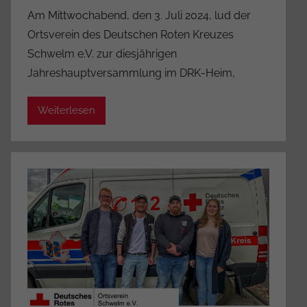
o
Am Mittwochabend, den 3. Juli 2024, lud der
n
Ortsverein des Deutschen Roten Kreuzes
A
Schwelm e.V. zur diesjährigen
d
Jahreshauptversammlung im DRK-Heim,
m
i
Weiterlesen
n
i
s
t
r
a
t
o
r