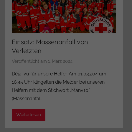
o
r
Einsatz: Massenanfall von
Verletzten
Veröffentlicht am
1. März 2024
v
o
Déjà-vu für unsere Helfer. Am 01.03.204 um
n
16:45 Uhr klingelten die Melder bei unseren
A
Helfern mit dem Stichwort „Manv10“
d
(Massenanfall
m
i
Weiterlesen
n
i
s