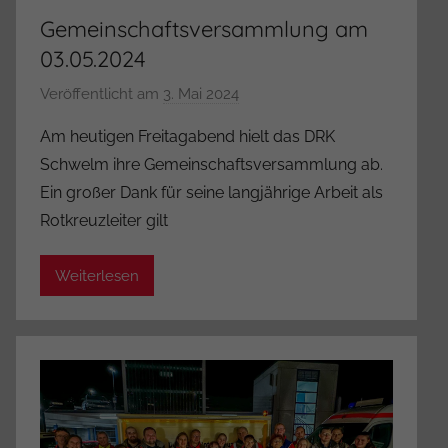
Gemeinschaftsversammlung am
03.05.2024
Veröffentlicht am
3. Mai 2024
v
o
Am heutigen Freitagabend hielt das DRK
n
Schwelm ihre Gemeinschaftsversammlung ab.
A
Ein großer Dank für seine langjährige Arbeit als
d
Rotkreuzleiter gilt
m
i
Weiterlesen
n
i
s
t
r
a
t