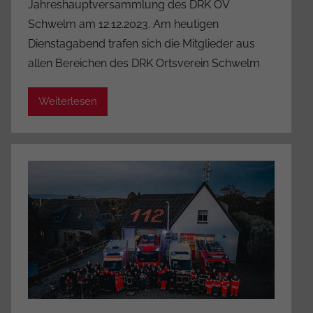
Jahreshauptversammlung des DRK OV
n
Schwelm am 12.12.2023. Am heutigen
A
Dienstagabend trafen sich die Mitglieder aus
d
allen Bereichen des DRK Ortsverein Schwelm
m
i
Weiterlesen
n
i
s
t
r
a
t
o
r