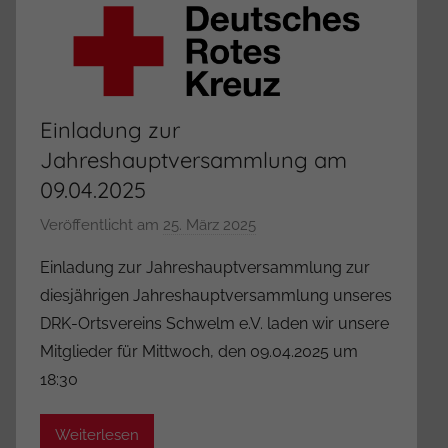
Einladung zur
Jahreshauptversammlung am
09.04.2025
Veröffentlicht am
25. März 2025
v
o
Einladung zur Jahreshauptversammlung zur
n
diesjährigen Jahreshauptversammlung unseres
A
DRK-Ortsvereins Schwelm e.V. laden wir unsere
d
Mitglieder für Mittwoch, den 09.04.2025 um
m
18:30
i
n
i
Weiterlesen