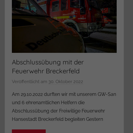
a
t
o
r
Abschlussübung mit der
Feuerwehr Breckerfeld
Veröffentlicht am
30. Oktober 2022
v
o
Am 29.10.2022 durften wir mit unserem GW-San
n
und 6 ehrenamtlichen Helfern die
A
Abschlussübung der Freiwillige Feuerwehr
d
Hansestadt Breckerfeld begleiten Gestern
m
i