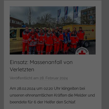
t
r
a
t
o
r
Einsatz: Massenanfall von
Verletzten
Veröffentlicht am
28. Februar 2024
v
o
Am 28.02.2024 um 02:20 Uhr klingelten bei
n
unseren ehrenamtlichen Kräften die Melder und
A
beendete für 6 der Helfer den Schlaf.
d