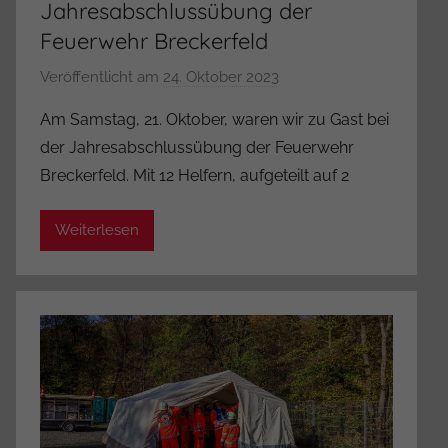
Jahresabschlussübung der
Feuerwehr Breckerfeld
Veröffentlicht am
24. Oktober 2023
v
o
Am Samstag, 21. Oktober, waren wir zu Gast bei
n
der Jahresabschlussübung der Feuerwehr
A
Breckerfeld. Mit 12 Helfern, aufgeteilt auf 2
d
m
Weiterlesen
i
n
i
s
t
r
a
t
o