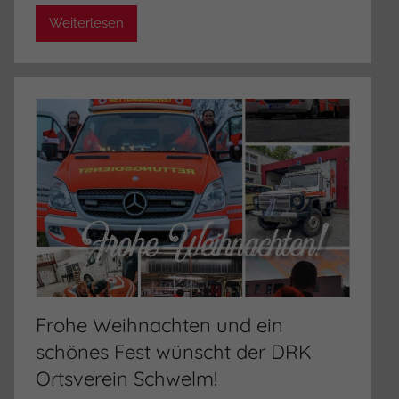
m
Weiterlesen
i
n
i
s
t
r
a
t
o
r
Frohe Weihnachten und ein
schönes Fest wünscht der DRK
Ortsverein Schwelm!