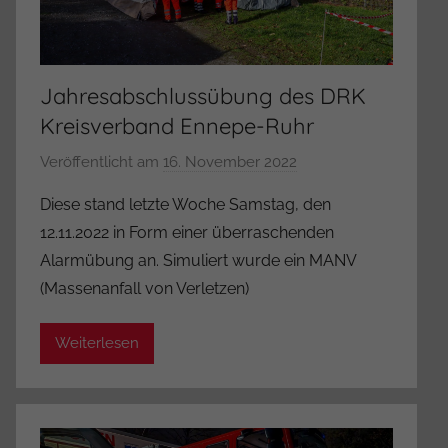
r
Jahresabschlussübung des DRK
Kreisverband Ennepe-Ruhr
Veröffentlicht am
16. November 2022
v
o
Diese stand letzte Woche Samstag, den
n
12.11.2022 in Form einer überraschenden
A
Alarmübung an. Simuliert wurde ein MANV
d
(Massenanfall von Verletzen)
m
i
Weiterlesen
n
i
s
t
r