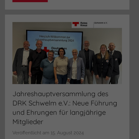
s
t
r
a
t
o
r
Jahreshauptversammlung des
DRK Schwelm e.V.: Neue Führung
und Ehrungen für langjährige
Mitglieder
Veröffentlicht am
15. August 2024
v