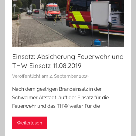
o
r
Einsatz: Absicherung Feuerwehr und
THW Einsatz 11.08.2019
Veröffentlicht am
2. September 2019
v
o
Nach dem gestrigen Brandeinsatz in der
n
Schwelmer Altstadt läuft der Einsatz für die
A
Feuerwehr und das THW weiter. Für die
d
m
Weiterlesen
i
n