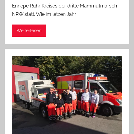
n
Ennepe Ruhr Kreises der dritte Mammutmarsch
A
NRW statt. Wie im letzen Jahr
d
m
Weiterlesen
i
n
i
s
t
r
a
t
o
r