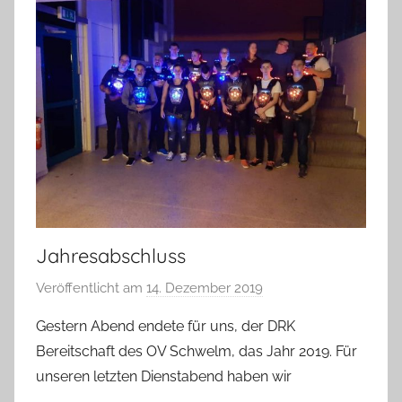
Jahresabschluss
Veröffentlicht am
14. Dezember 2019
v
o
Gestern Abend endete für uns, der DRK
n
Bereitschaft des OV Schwelm, das Jahr 2019. Für
A
unseren letzten Dienstabend haben wir
d