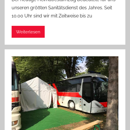
n
unseren größten Sanitätsdienst des Jahres. Seit
A
10.00 Uhr sind wir mit Zeitweise bis zu
d
m
Weiterlesen
i
n
i
s
t
r
a
t
o
r