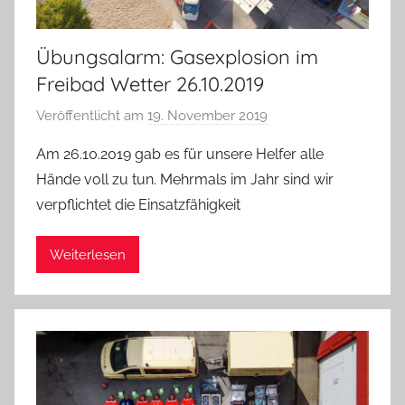
Übungsalarm: Gasexplosion im
Freibad Wetter 26.10.2019
Veröffentlicht am
19. November 2019
v
o
Am 26.10.2019 gab es für unsere Helfer alle
n
Hände voll zu tun. Mehrmals im Jahr sind wir
A
verpflichtet die Einsatzfähigkeit
d
m
Weiterlesen
i
n
i
s
t
r
a