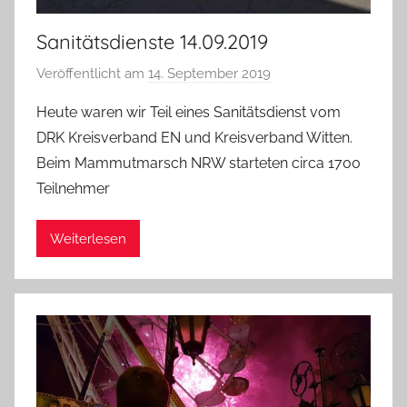
Sanitätsdienste 14.09.2019
Veröffentlicht am
14. September 2019
v
o
Heute waren wir Teil eines Sanitätsdienst vom
n
DRK Kreisverband EN und Kreisverband Witten.
A
Beim Mammutmarsch NRW starteten circa 1700
d
Teilnehmer
m
i
Weiterlesen
n
i
s
t
r
a
t
o