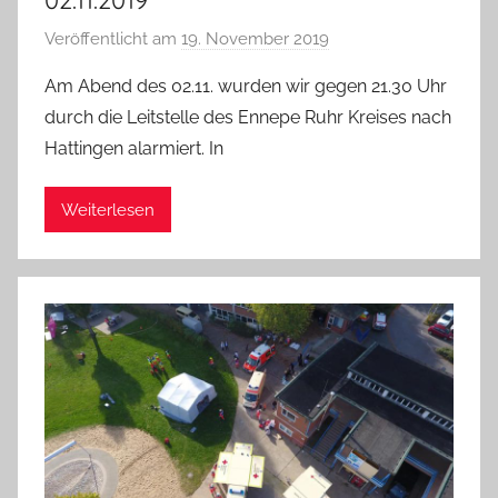
Veröffentlicht am
19. November 2019
v
o
Am Abend des 02.11. wurden wir gegen 21.30 Uhr
n
durch die Leitstelle des Ennepe Ruhr Kreises nach
A
Hattingen alarmiert. In
d
m
Weiterlesen
i
n
i
s
t
r
a
t
o
r