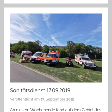
t
r
a
t
o
r
Sanitätsdienst 17.09.2019
Veröffentlicht am
17. September 2019
v
o
An diesem Wochenende fand auf dem Gebiet des