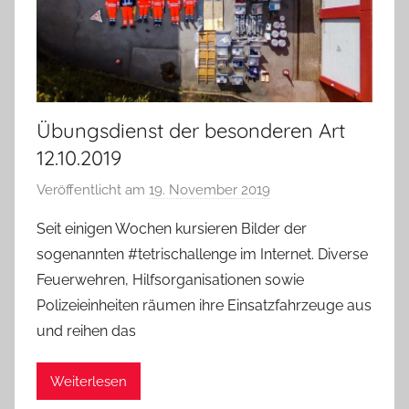
t
o
r
Übungsdienst der besonderen Art
12.10.2019
Veröffentlicht am
19. November 2019
v
o
Seit einigen Wochen kursieren Bilder der
n
sogenannten #tetrischallenge im Internet. Diverse
A
Feuerwehren, Hilfsorganisationen sowie
d
Polizeieinheiten räumen ihre Einsatzfahrzeuge aus
m
und reihen das
i
n
i
Weiterlesen
s