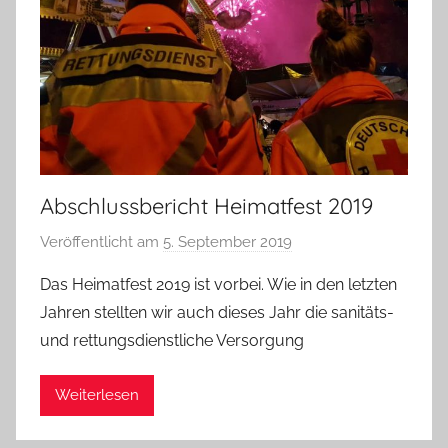
r
Abschlussbericht Heimatfest 2019
Veröffentlicht am
5. September 2019
v
o
Das Heimatfest 2019 ist vorbei. Wie in den letzten
n
Jahren stellten wir auch dieses Jahr die sanitäts-
A
und rettungsdienstliche Versorgung
d
m
Weiterlesen
i
n