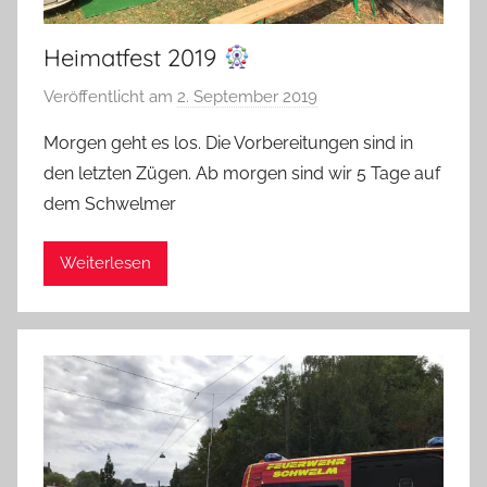
Heimatfest 2019
Veröffentlicht am
2. September 2019
v
o
Morgen geht es los. Die Vorbereitungen sind in
n
den letzten Zügen. Ab morgen sind wir 5 Tage auf
A
dem Schwelmer
d
m
Weiterlesen
i
n
i
s
t
r
a
t