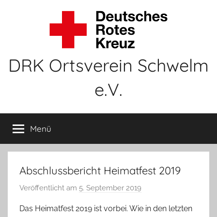
Zum
Inhalt
springen
DRK Ortsverein Schwelm
e.V.
Menü
Abschlussbericht Heimatfest 2019
Veröffentlicht am
5. September 2019
v
o
Das Heimatfest 2019 ist vorbei. Wie in den letzten
n