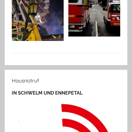
A
k
Hausnotruf
t
u
IN SCHWELM UND ENNEPETAL
e
l
l
e
s