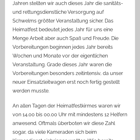
Jahren stellten wir auch dieses Jahr die sanitäts-
A
und rettungsdienstliche Versorgung auf
d
Schwelms größter Veranstaltung sicher. Das
m
Heimatfest bedeutet jedes Jahr für uns eine
i
Menge Arbeit aber auch Spaß und Freude. Die
n
i
Vorbereitungen beginnen jedes Jahr bereits
s
Wochen und Monate vor der eigentlichen
t
Veranstaltung. Grade dieses Jahr waren die
r
Vorbereitungen besonders zeitintensiv, da unser
a
neuer Einsatzleitwagen erst noch fertig gestellt
t
werden musste.
o
r
An allen Tagen der Heimatfestkirmes waren wir
von 14.00 bis 00.00 Uhr mit mindestens 12 Helfern
anwesend. Oftmals überboten wir diese Zahl
sogar, da viele Kameraden sich beim