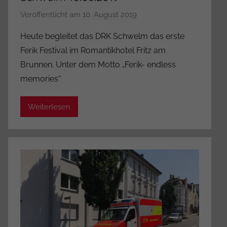
Veröffentlicht am
10. August 2019
v
o
Heute begleitet das DRK Schwelm das erste
n
Ferik Festival im Romantikhotel Fritz am
A
Brunnen. Unter dem Motto „Ferik- endless
d
memories“
m
i
Weiterlesen
n
i
s
t
r
a
t
o
r