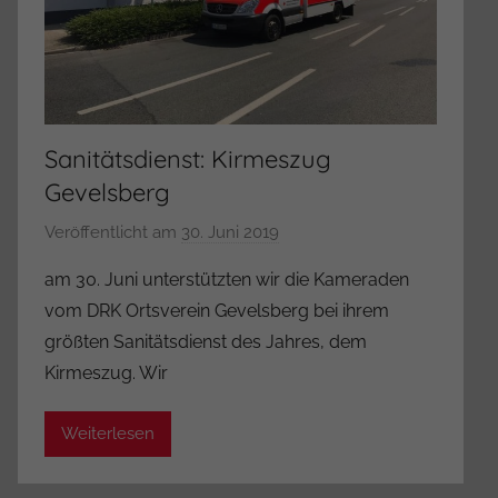
Sanitätsdienst: Kirmeszug
Gevelsberg
Veröffentlicht am
30. Juni 2019
v
o
am 30. Juni unterstützten wir die Kameraden
n
vom DRK Ortsverein Gevelsberg bei ihrem
A
größten Sanitätsdienst des Jahres, dem
d
Kirmeszug. Wir
m
i
Weiterlesen
n
i
s