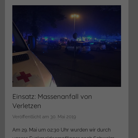
s
t
r
a
t
o
r
Einsatz: Massenanfall von
Verletzen
Veröffentlicht am
30. Mai 2019
v
o
Am 29. Mai um 02:30 Uhr wurden wir durch
n