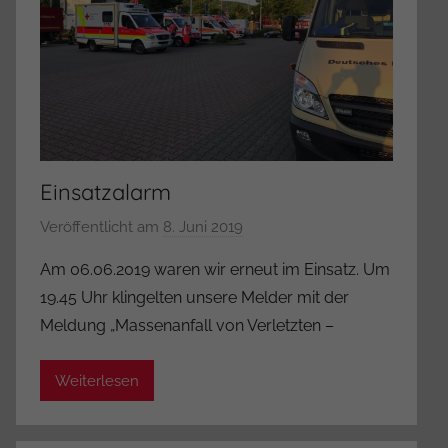
Einsatzalarm
Veröffentlicht am
8. Juni 2019
v
o
Am 06.06.2019 waren wir erneut im Einsatz. Um
n
19.45 Uhr klingelten unsere Melder mit der
A
Meldung „Massenanfall von Verletzten –
d
m
Weiterlesen
i
n
i