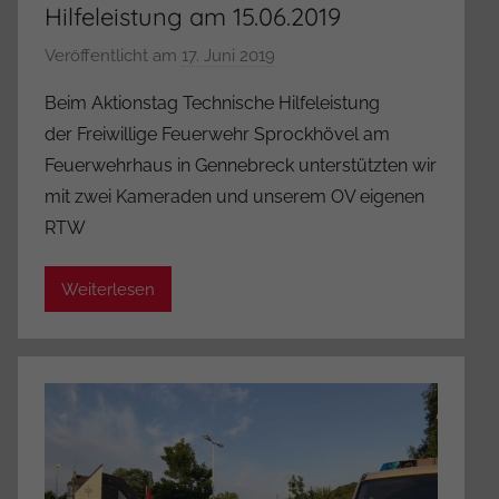
Hilfeleistung am 15.06.2019
Veröffentlicht am
17. Juni 2019
v
o
Beim Aktionstag Technische Hilfeleistung
n
der Freiwillige Feuerwehr Sprockhövel am
A
Feuerwehrhaus in Gennebreck unterstützten wir
d
mit zwei Kameraden und unserem OV eigenen
m
RTW
i
n
i
Weiterlesen
s
t
r
a
t
o
r