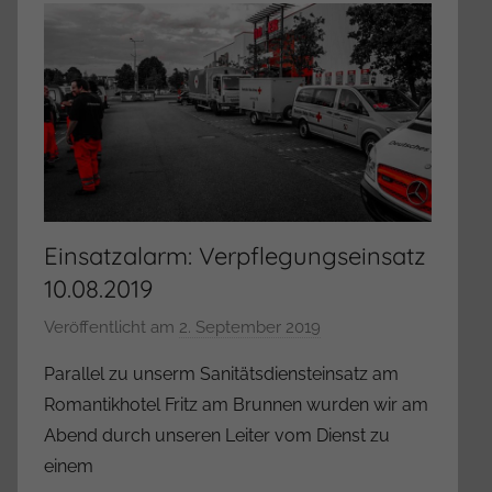
Einsatzalarm: Verpflegungseinsatz
10.08.2019
Veröffentlicht am
2. September 2019
v
o
Parallel zu unserm Sanitätsdiensteinsatz am
n
Romantikhotel Fritz am Brunnen wurden wir am
A
Abend durch unseren Leiter vom Dienst zu
d
einem
m