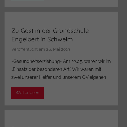
i
s
t
r
Zu Gast in der Grundschule
a
Engelbert in Schwelm
t
o
Veröffentlicht am
26. Mai 2019
v
r
o
-Gesundheitserziehung- Am 22.05. waren wir im
n
„Einsatz der besonderen Art“. Wir waren mit
A
zwei unserer Helfer und unserem OV eigenen
d
m
Weiterlesen
i
n
i
s
t