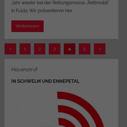
Jahr wieder bei der Rettungsmesse „Rettmobil“
A
in Fulda. Wir präsentieren hier
d
m
Weiterlesen
i
n
i
Seitennummerierung
Vorherige
Nächste
«
1
2
3
4
5
»
s
Beiträge
Beiträge
t
der
r
Beiträge
Hausnotruf
a
t
IN SCHWELM UND ENNEPETAL
o
r