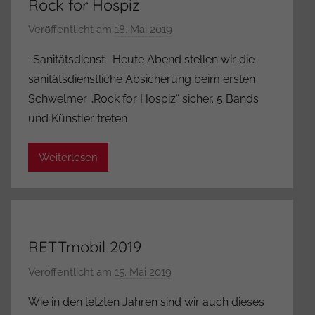
Rock for Hospiz
r
a
Veröffentlicht am
18. Mai 2019
v
t
o
-Sanitätsdienst- Heute Abend stellen wir die
o
n
sanitätsdienstliche Absicherung beim ersten
r
A
Schwelmer „Rock for Hospiz“ sicher. 5 Bands
d
und Künstler treten
m
i
Weiterlesen
n
i
s
t
r
RETTmobil 2019
a
t
Veröffentlicht am
15. Mai 2019
v
o
o
Wie in den letzten Jahren sind wir auch dieses
r
n