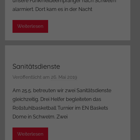
unsere Funkmeldeempfänger nach Schwelm
A
alarmiert. Dort kam es in der Nacht
d
m
Weiterlesen
i
n
i
s
t
Sanitätsdienste
r
a
Veröffentlicht am
26. Mai 2019
v
t
o
Am 25.5. betreuten wir zwei Sanitätsdienste
o
n
gleichzeitig. Drei Helfer begleiteten das
r
A
Rollstuhlbasketball Turnier im EN Baskets
d
Dome in Schwelm. Zwei
m
i
Weiterlesen
n